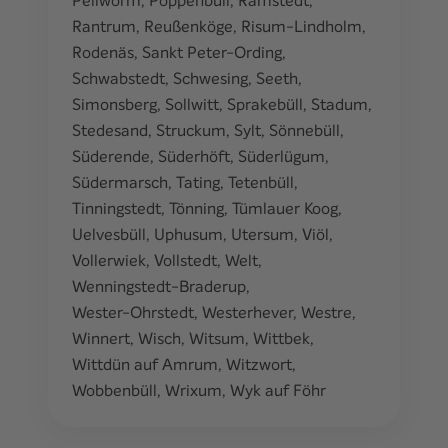
Rantrum
,
Reußenköge
,
Risum-Lindholm
,
Rodenäs
,
Sankt Peter-Ording
,
Schwabstedt
,
Schwesing
,
Seeth
,
Simonsberg
,
Sollwitt
,
Sprakebüll
,
Stadum
,
Stedesand
,
Struckum
,
Sylt
,
Sönnebüll
,
Süderende
,
Süderhöft
,
Süderlügum
,
Südermarsch
,
Tating
,
Tetenbüll
,
Tinningstedt
,
Tönning
,
Tümlauer Koog
,
Uelvesbüll
,
Uphusum
,
Utersum
,
Viöl
,
Vollerwiek
,
Vollstedt
,
Welt
,
Wenningstedt-Braderup
,
Wester-Ohrstedt
,
Westerhever
,
Westre
,
Winnert
,
Wisch
,
Witsum
,
Wittbek
,
Wittdün auf Amrum
,
Witzwort
,
Wobbenbüll
,
Wrixum
,
Wyk auf Föhr