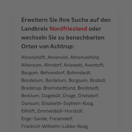
Erweitern Sie Ihre Suche auf den
Landkreis
Nordfriesland
oder
wechseln Sie zu benachbarten
Orten von Achtrup:
Ahrenshöft
,
Ahrenviöl
,
Ahrenviölfeld
,
Alkersum
,
Almdorf
,
Arlewatt
,
Aventoft
,
Bargum
,
Behrendorf
,
Bohmstedt
,
Bondelum
,
Bordelum
,
Borgsum
,
Bosbüll
,
Braderup
,
Bramstedtlund
,
Bredstedt
,
Breklum
,
Dagebüll
,
Drage
,
Drelsdorf
,
Dunsum
,
Elisabeth-Sophien-Koog
,
Ellhöft
,
Emmelsbüll-Horsbüll
,
Enge-Sande
,
Fresendelf
,
Friedrich-Wilhelm-Lübke-Koog
,