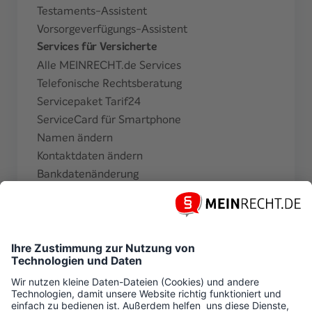
Testaments-Assistent
Vorsorgeverfügungs-Assistent
Services für Versicherte
Alle MEINRECHT.de Services
Telefonische Rechtsberatung
Servicepaket Tarif24
ServiceCard für Smartphone
Namen ändern
Kontaktdaten ändern
Bankdatenänderung
Zahlungsperiode ändern
Finanzamtsbescheinigung beantragen
Weitere Informationen
Magazin
Newsletter
MEIN
RECHT
vor Ort
Instagram