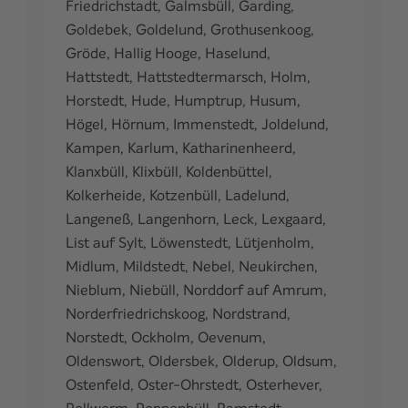
Friedrichstadt
,
Galmsbüll
,
Garding
,
Goldebek
,
Goldelund
,
Grothusenkoog
,
Gröde
,
Hallig Hooge
,
Haselund
,
Hattstedt
,
Hattstedtermarsch
,
Holm
,
Horstedt
,
Hude
,
Humptrup
,
Husum
,
Högel
,
Hörnum
,
Immenstedt
,
Joldelund
,
Kampen
,
Karlum
,
Katharinenheerd
,
Klanxbüll
,
Klixbüll
,
Koldenbüttel
,
Kolkerheide
,
Kotzenbüll
,
Ladelund
,
Langeneß
,
Langenhorn
,
Leck
,
Lexgaard
,
List auf Sylt
,
Löwenstedt
,
Lütjenholm
,
Midlum
,
Mildstedt
,
Nebel
,
Neukirchen
,
Nieblum
,
Niebüll
,
Norddorf auf Amrum
,
Norderfriedrichskoog
,
Nordstrand
,
Norstedt
,
Ockholm
,
Oevenum
,
Oldenswort
,
Oldersbek
,
Olderup
,
Oldsum
,
Ostenfeld
,
Oster-Ohrstedt
,
Osterhever
,
Pellworm
,
Poppenbüll
,
Ramstedt
,