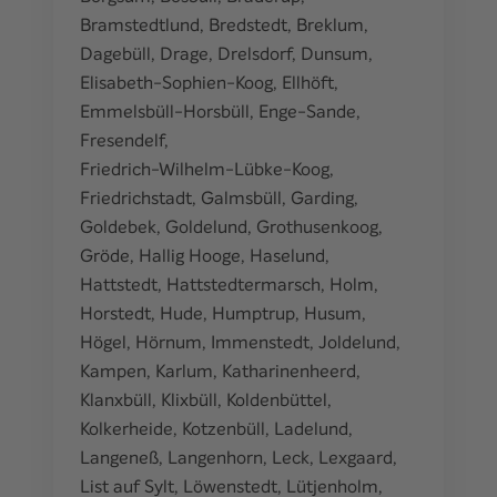
Bramstedtlund
,
Bredstedt
,
Breklum
,
Dagebüll
,
Drage
,
Drelsdorf
,
Dunsum
,
Elisabeth-Sophien-Koog
,
Ellhöft
,
Emmelsbüll-Horsbüll
,
Enge-Sande
,
Fresendelf
,
Friedrich-Wilhelm-Lübke-Koog
,
Friedrichstadt
,
Galmsbüll
,
Garding
,
Goldebek
,
Goldelund
,
Grothusenkoog
,
Gröde
,
Hallig Hooge
,
Haselund
,
Hattstedt
,
Hattstedtermarsch
,
Holm
,
Horstedt
,
Hude
,
Humptrup
,
Husum
,
Högel
,
Hörnum
,
Immenstedt
,
Joldelund
,
Kampen
,
Karlum
,
Katharinenheerd
,
Klanxbüll
,
Klixbüll
,
Koldenbüttel
,
Kolkerheide
,
Kotzenbüll
,
Ladelund
,
Langeneß
,
Langenhorn
,
Leck
,
Lexgaard
,
List auf Sylt
,
Löwenstedt
,
Lütjenholm
,