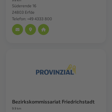
9.6
km
Süderende 16
24803
Erfde
Telefon:
+49 4333 800
Bezirkskommissariat Friedrichstadt
9.9
km