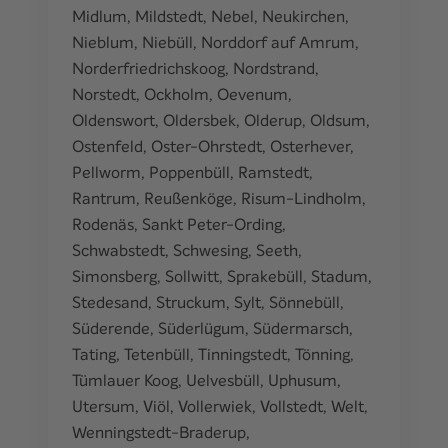
Midlum
,
Mildstedt
,
Nebel
,
Neukirchen
,
Nieblum
,
Niebüll
,
Norddorf auf Amrum
,
Norderfriedrichskoog
,
Nordstrand
,
Norstedt
,
Ockholm
,
Oevenum
,
Oldenswort
,
Oldersbek
,
Olderup
,
Oldsum
,
Ostenfeld
,
Oster-Ohrstedt
,
Osterhever
,
Pellworm
,
Poppenbüll
,
Ramstedt
,
Rantrum
,
Reußenköge
,
Risum-Lindholm
,
Rodenäs
,
Sankt Peter-Ording
,
Schwabstedt
,
Schwesing
,
Seeth
,
Simonsberg
,
Sollwitt
,
Sprakebüll
,
Stadum
,
Stedesand
,
Struckum
,
Sylt
,
Sönnebüll
,
Süderende
,
Süderlügum
,
Südermarsch
,
Tating
,
Tetenbüll
,
Tinningstedt
,
Tönning
,
Tümlauer Koog
,
Uelvesbüll
,
Uphusum
,
Utersum
,
Viöl
,
Vollerwiek
,
Vollstedt
,
Welt
,
Wenningstedt-Braderup
,