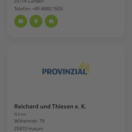
25774
Lunden
Telefon:
+49 4882 1505
Reichard und Thiesen e. K.
15.5
km
Wilhelmstr. 79
25813
Husum