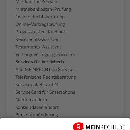
Mietkaution-Service
Mietnebenkosten-Prüfung
Online-Rechtsberatung
Online-Vertragsprüfung
Prozesskosten-Rechner
Reiserechts-Assistent
Testaments-Assistent
Vorsorgeverfügungs-Assistent
Services für Versicherte
Alle MEINRECHT.de Services
Telefonische Rechtsberatung
Servicepaket Tarif24
ServiceCard für Smartphone
Namen ändern
Kontaktdaten ändern
Bankdatenänderung
Zahlungsperiode ändern
Finanzamtsbescheinigung beantragen