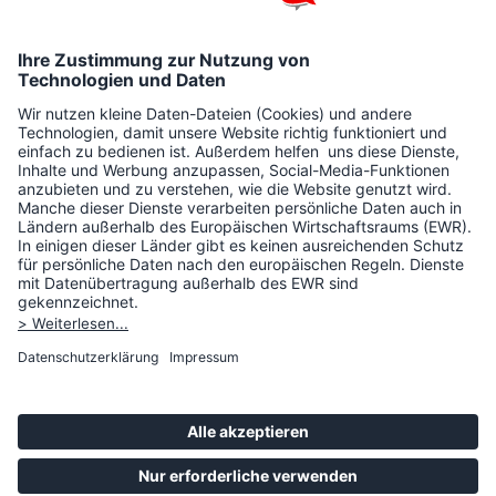
Weitere Informationen
Magazin
Newsletter
MEIN
RECHT
vor Ort
Instagram
Hilfe & FAQ
Kontakt
Über
MEIN
RECHT
Privatsphäre-Einstellungen
Nutzungsbedingungen
Impressum
Datenschutz