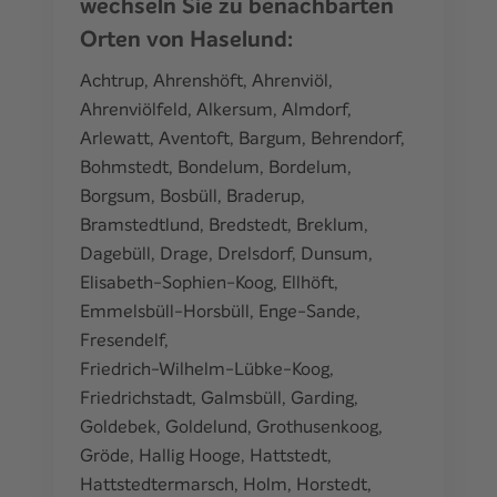
wechseln Sie zu benachbarten
Orten von Haselund:
Achtrup
,
Ahrenshöft
,
Ahrenviöl
,
Ahrenviölfeld
,
Alkersum
,
Almdorf
,
Arlewatt
,
Aventoft
,
Bargum
,
Behrendorf
,
Bohmstedt
,
Bondelum
,
Bordelum
,
Borgsum
,
Bosbüll
,
Braderup
,
Bramstedtlund
,
Bredstedt
,
Breklum
,
Dagebüll
,
Drage
,
Drelsdorf
,
Dunsum
,
Elisabeth-Sophien-Koog
,
Ellhöft
,
Emmelsbüll-Horsbüll
,
Enge-Sande
,
Fresendelf
,
Friedrich-Wilhelm-Lübke-Koog
,
Friedrichstadt
,
Galmsbüll
,
Garding
,
Goldebek
,
Goldelund
,
Grothusenkoog
,
Gröde
,
Hallig Hooge
,
Hattstedt
,
Hattstedtermarsch
,
Holm
,
Horstedt
,