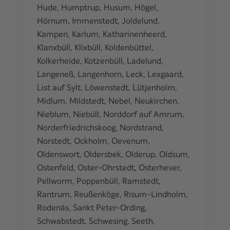
Hude
,
Humptrup
,
Husum
,
Högel
,
Hörnum
,
Immenstedt
,
Joldelund
,
Kampen
,
Karlum
,
Katharinenheerd
,
Klanxbüll
,
Klixbüll
,
Koldenbüttel
,
Kolkerheide
,
Kotzenbüll
,
Ladelund
,
Langeneß
,
Langenhorn
,
Leck
,
Lexgaard
,
List auf Sylt
,
Löwenstedt
,
Lütjenholm
,
Midlum
,
Mildstedt
,
Nebel
,
Neukirchen
,
Nieblum
,
Niebüll
,
Norddorf auf Amrum
,
Norderfriedrichskoog
,
Nordstrand
,
Norstedt
,
Ockholm
,
Oevenum
,
Oldenswort
,
Oldersbek
,
Olderup
,
Oldsum
,
Ostenfeld
,
Oster-Ohrstedt
,
Osterhever
,
Pellworm
,
Poppenbüll
,
Ramstedt
,
Rantrum
,
Reußenköge
,
Risum-Lindholm
,
Rodenäs
,
Sankt Peter-Ording
,
Schwabstedt
,
Schwesing
,
Seeth
,