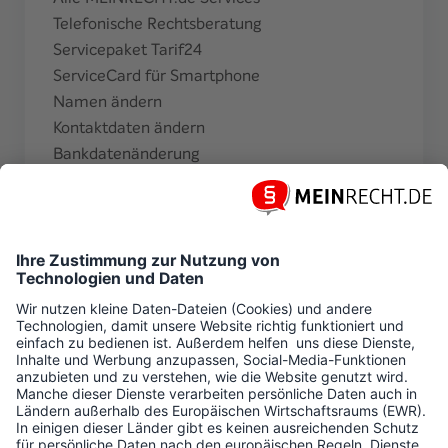
Telefonische Rechtsberatung
Servicepaket Tarif24
ServiceCard für Smartphone
Namen ändern
Kontaktdaten ändern
Bankdatenänderung
Zahlungsperiode ändern
Finanzamtsbescheinigung beantragen
Weitere Informationen
Magazin
Newsletter
MEIN
RECHT
vor Ort
Instagram
Hilfe & FAQ
Kontakt
Über
MEIN
RECHT