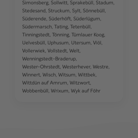
Simonsberg
,
Sollwitt
,
Sprakebüll
,
Stadum
,
Stedesand
,
Struckum
,
Sylt
,
Sönnebüll
,
Süderende
,
Süderhöft
,
Süderlügum
,
Südermarsch
,
Tating
,
Tetenbüll
,
Tinningstedt
,
Tönning
,
Tümlauer Koog
,
Uelvesbüll
,
Uphusum
,
Utersum
,
Viöl
,
Vollerwiek
,
Vollstedt
,
Welt
,
Wenningstedt-Braderup
,
Wester-Ohrstedt
,
Westerhever
,
Westre
,
Winnert
,
Wisch
,
Witsum
,
Wittbek
,
Wittdün auf Amrum
,
Witzwort
,
Wobbenbüll
,
Wrixum
,
Wyk auf Föhr