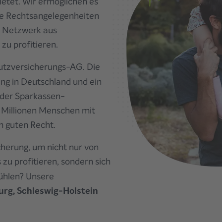
ietet. Wir ermöglichen es
hre Rechtsangelegenheiten
m Netzwerk aus
zu profitieren.
utzversicherungs-AG. Die
ng in Deutschland und ein
d der Sparkassen-
i Millionen Menschen mit
 guten Recht.
icherung, um nicht nur von
u profitieren, sondern sich
ühlen? Unsere
urg, Schleswig-Holstein