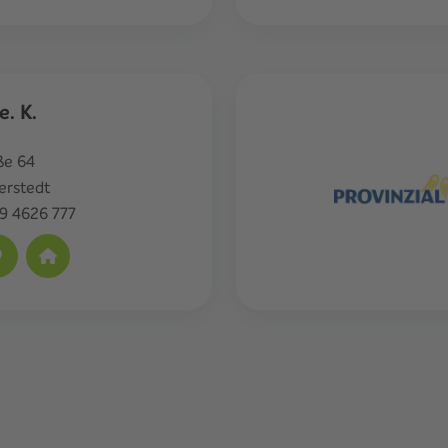
e. K.
ße 64
berstedt
9 4626 777