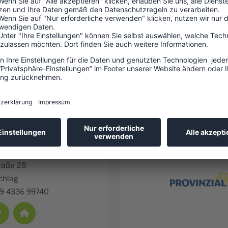
e 35
leswig
9 4621 96560
 Sam & Foit OHG
raße 28
chlag
9 4336 99740