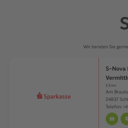
S
Wir beraten Sie gern
S-Nova 
Vermitt
2.5
km
Am Brauts
24837
Sch
Telefon:
+4