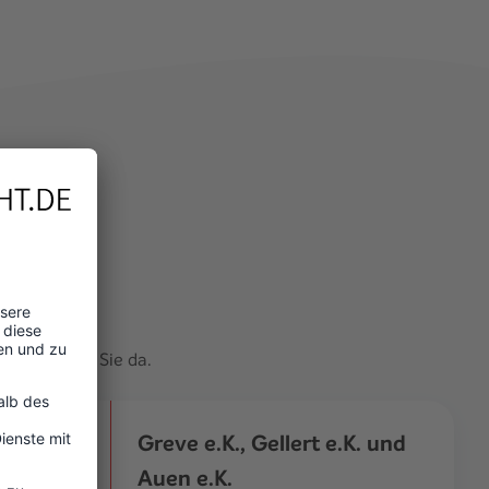
t
rsönlich für Sie da.
Greve e.K., Gellert e.K. und
Auen e.K.