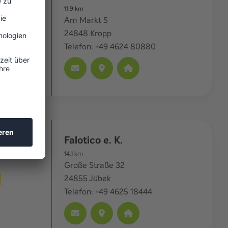
11.9
km
Am Markt 5
24848
Kropp
Telefon:
+49 4624 80880
Falotico e. K.
14.1
km
Große Straße 32
24855
Jübek
Telefon:
+49 4625 18444