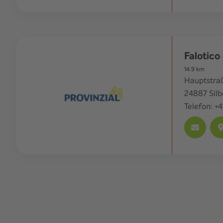
Falotico 
14.9
km
Hauptstra
24887
Sil
Telefon:
+4