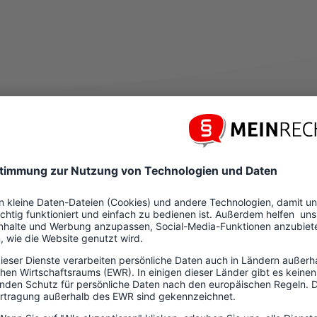
Agenturen vor Or
für Fahrdorf, Schleswig-Flensburg, Schleswig-Holstein
sind pe
richsen e. K.