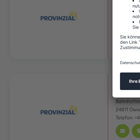
2.8
km
Königstraß
24837
Sch
Telefon:
+4
Heyden,
12.5
km
Bahnhofst
24811
Ows
Telefon:
+4