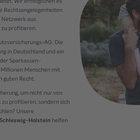
ietet. Wir ermöglichen es
hre Rechtsangelegenheiten
m Netzwerk aus
zu profitieren.
utzversicherungs-AG. Die
ng in Deutschland und ein
d der Sparkassen-
i Millionen Menschen mit
 guten Recht.
icherung, um nicht nur von
u profitieren, sondern sich
ühlen? Unsere
Schleswig-Holstein
helfen