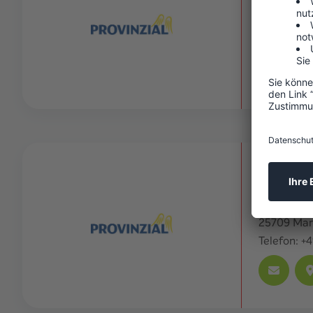
Burger Str.
25693
St.
Telefon:
+4
Pfahler e
10.2
km
Königstraß
25709
Mar
Telefon:
+4