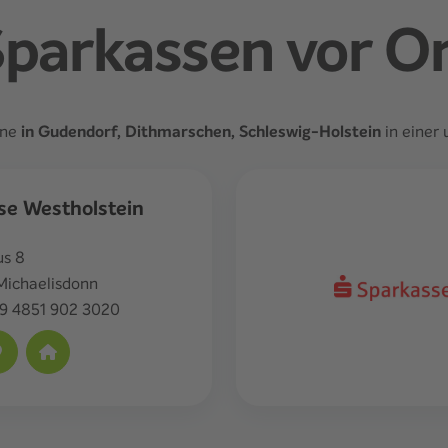
parkassen vor O
rne
in Gudendorf, Dithmarschen, Schleswig-Holstein
in einer 
se Westholstein
s 8
 Michaelisdonn
9 4851 902 3020