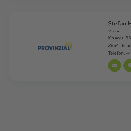
Stefan 
14.3
km
Koogstr. 93
25541
Brun
Telefon:
+4