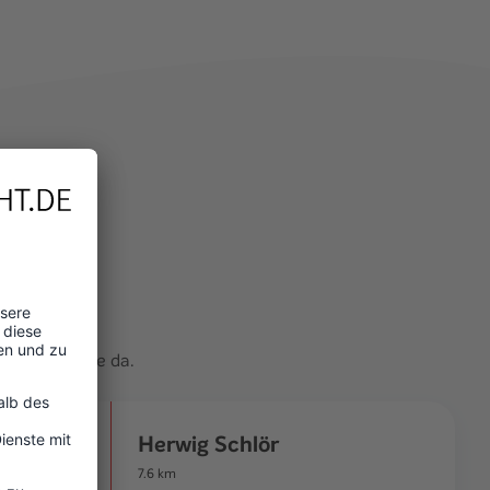
t
önlich für Sie da.
Herwig Schlör
7.6
km