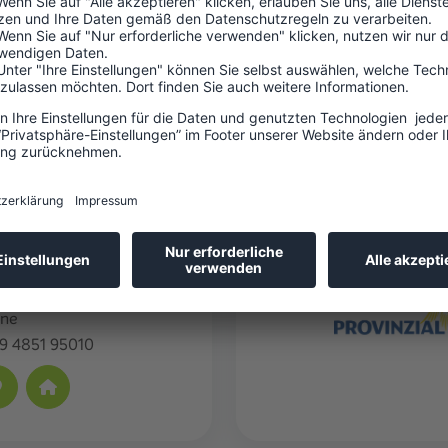
 26
 Michaelisdonn
9 4853 8802525
. K.
e 5 -7
ne
9 4851 95010