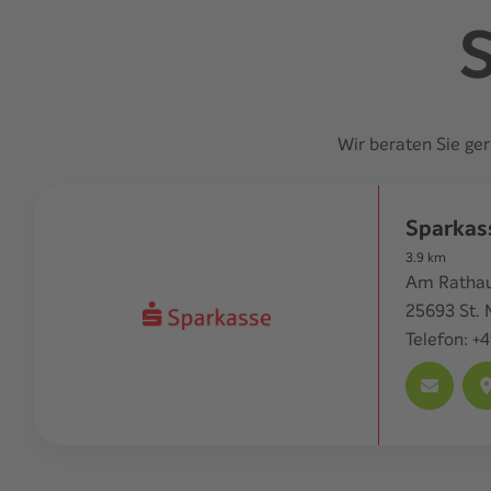
S
Wir beraten Sie ge
Sparkas
3.9
km
Am Rathau
25693
St.
Telefon:
+4