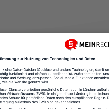
Agenturen vor Or
en
für Gudendorf, Dithmarschen, Schleswig-Holstein
sind pers
aelisdonn