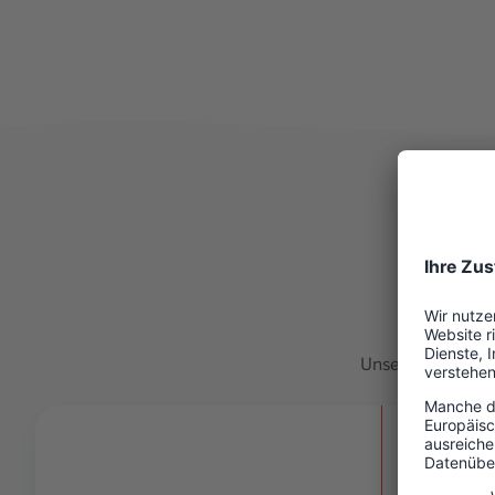
Unsere Agentur
St. Mich
3.3
km