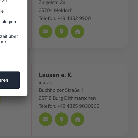
Zingelstr. 2a
25704
Meldorf
Telefon:
+49 4832 9900
Lausen e. K.
10.4
km
Buchholzer Straße 1
25712
Burg Dithmarschen
Telefon:
+49 4825 9030966