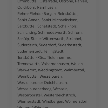
Offenbüttel
,
Osterrade
,
Ostrohe
,
Pahlen
,
Quickborn
,
Ramhusen
,
Rehm-Flehde-Bargen
,
Reinsbüttel
,
Sankt Annen
,
Sankt Michaelisdonn
,
Sarzbüttel
,
Schafstedt
,
Schalkholz
,
Schlichting
,
Schmedeswurth
,
Schrum
,
Schülp
,
Stelle-Wittenwurth
,
Strübbel
,
Süderdeich
,
Süderdorf
,
Süderhastedt
,
Süderheistedt
,
Tellingstedt
,
Tensbüttel-Röst
,
Tielenhemme
,
Trennewurth
,
Volsemenhusen
,
Wallen
,
Warwerort
,
Weddingstedt
,
Welmbüttel
,
Wennbüttel
,
Wesselburen
,
Wesselburener Deichhausen
,
Wesselburenerkoog
,
Wesseln
,
Westerborstel
,
Westerdeichstrich
,
Wiemerstedt
,
Windbergen
,
Wolmersdorf
,
Wrohm
,
Wöhrden