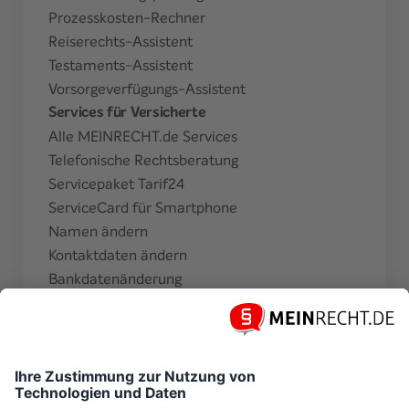
Prozesskosten-Rechner
Reiserechts-Assistent
Testaments-Assistent
Vorsorgeverfügungs-Assistent
Services für Versicherte
Alle MEINRECHT.de Services
Telefonische Rechtsberatung
Servicepaket Tarif24
ServiceCard für Smartphone
Namen ändern
Kontaktdaten ändern
Bankdatenänderung
Zahlungsperiode ändern
Finanzamtsbescheinigung beantragen
Weitere Informationen
Magazin
Newsletter