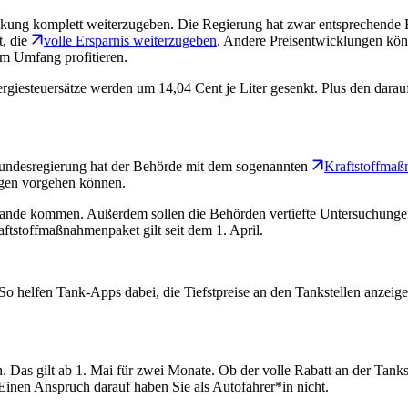
rsenkung komplett weiterzugeben. Die Regierung hat zwar entsprechend
t, die
volle Ersparnis weiterzugeben
. Andere Preisentwicklungen kön
em Umfang profitieren.
rgiesteuersätze werden um 14,04 Cent je Liter gesenkt. Plus den darauf
 Bundesregierung hat der Behörde mit dem sogenannten
Kraftstoffma
ungen vorgehen können.
stande kommen. Außerdem sollen die Behörden vertiefte Untersuchung
tstoffmaßnahmenpaket gilt seit dem 1. April.
So helfen Tank-Apps dabei, die Tiefstpreise an den Tankstellen anzeige
. Das gilt ab 1. Mai für zwei Monate. Ob der volle Rabatt an der Tankst
inen Anspruch darauf haben Sie als Autofahrer*in nicht.