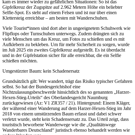
kam es immer wieder zu gefährlichen Situationen: So ist das
Gipfelkreuz der Zugspitze auf 2.962 Metern Höhe ein beliebter
Selfie-Spot. Es steht auf einem Felsen und ist nur über einen
Klettersteig erreichbar – am besten mit Wanderschuhen.
Viele Tourist*innen sind dort aber in ungeeignetem Schuhwerk wie
Flipflops oder Turnschuhen unterwegs. Zudem drängten sich zu
viele Menschen um das Kreuz, um Fotos zu schießen und es mit
Aufklebern zu bekleben. Um für mehr Sicherheit zu sorgen, wurde
im Juli 2025 ein zweites Gipfelkreuz aufgestellt. Es ist überdacht
und in der Gipfelstation sicher für alle erreichbar, die ein Selfie
schießen möchten.
Umgestürzter Baum: kein Schadenersatz
Grundsätzlich gilt: Wer wandert, trägt das Risiko typischer Gefahren
selbst. So hat der Bundesgerichtshof eine
Nichtzulassungsbeschwerde hinsichtlich des so genannten „Harzer-
Hexen-Stieg-Urteils“ des Oberlandesgericht Naumburg
zurückgewiesen (Az: V1 ZR357 / 21). Hintergrund: Einem Kläger,
der während einer Wanderung auf dem Harzer-Hexen-Stieg im Jahr
2018 von einem umstürzenden Baum erfasst und dabei schwer
verletzt wurde, steht kein Schadensersatz zu. Das Urteil zeigt, dass
touristisch beworbene Wanderwege wie die „Qualitätswege
Wanderbares Deutschland“ juristisch ebenso behandelt werden wie