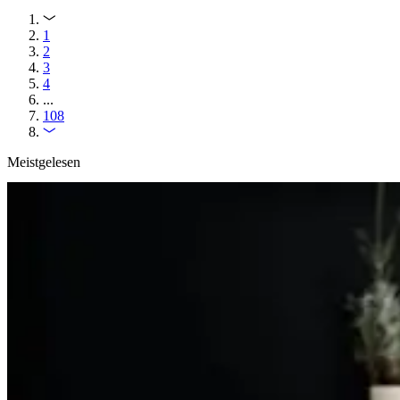
1
2
3
4
...
108
Meistgelesen