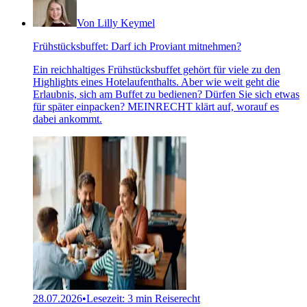
Von Lilly Keymel
Frühstücksbuffet: Darf ich Proviant mitnehmen?
Ein reichhaltiges Frühstücksbuffet gehört für viele zu den
Highlights eines Hotelaufenthalts. Aber wie weit geht die
Erlaubnis, sich am Buffet zu bedienen? Dürfen Sie sich etwas
für später einpacken? MEINRECHT klärt auf, worauf es
dabei ankommt.
28.07.2026
•
Lesezeit: 3 min
Reiserecht