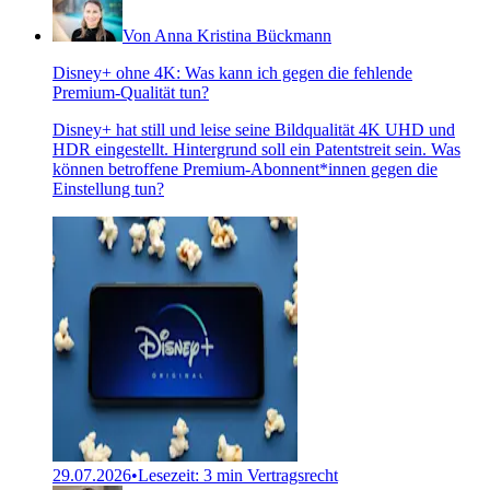
Von Anna Kristina Bückmann
Disney+ ohne 4K: Was kann ich gegen die fehlende
Premium-Qualität tun?
Disney+ hat still und leise seine Bildqualität 4K UHD und
HDR eingestellt. Hintergrund soll ein Patentstreit sein. Was
können betroffene Premium-Abonnent*innen gegen die
Einstellung tun?
29.07.2026
•
Lesezeit: 3 min
Vertragsrecht