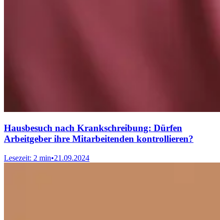
Hausbesuch nach Krankschreibung: Dürfen
Arbeitgeber ihre Mitarbeitenden kontrollieren?
Lesezeit: 2 min
•
21.09.2024