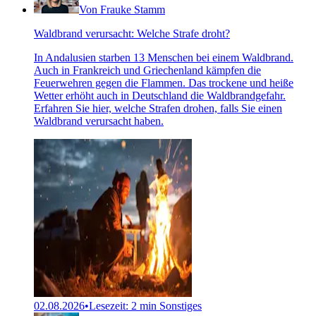
Von Frauke Stamm
Waldbrand verursacht: Welche Strafe droht?
In Andalusien starben 13 Menschen bei einem Waldbrand.
Auch in Frankreich und Griechenland kämpfen die
Feuerwehren gegen die Flammen. Das trockene und heiße
Wetter erhöht auch in Deutschland die Waldbrandgefahr.
Erfahren Sie hier, welche Strafen drohen, falls Sie einen
Waldbrand verursacht haben.
02.08.2026
•
Lesezeit: 2 min
Sonstiges